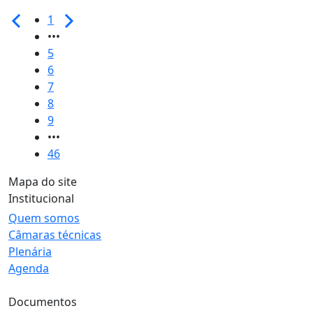
1
•••
5
6
7
8
9
•••
46
Mapa do site
Institucional
Quem somos
Câmaras técnicas
Plenária
Agenda
Documentos